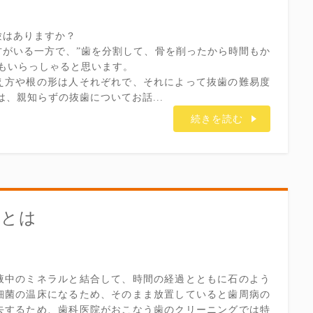
験はありますか？
方がいる一方で、”歯を分割して、骨を削ったから時間もか
もいらっしゃると思います。
え方や根の形は人それぞれで、それによって抜歯の難易度
、親知らずの抜歯についてお話...
続きを読む
由とは
液中のミネラルと結合して、時間の経過とともに石のよう
細菌の温床になるため、そのまま放置していると歯周病の
去するため、歯科医院がおこなう歯のクリーニングでは特